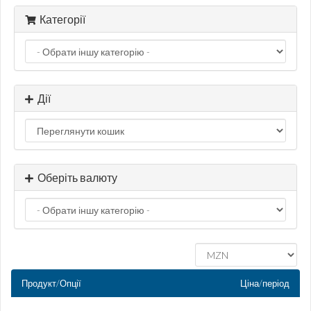
Категорії
Дії
Оберіть валюту
Продукт/Опції
Ціна/період